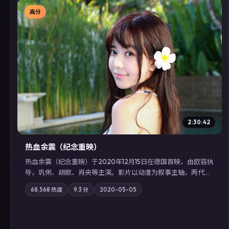
高分
▶
2:30:42
热血余震（纪念重映）
热血余震（纪念重映）于2020年12月15日在德国首映，由欧容执
导，巩俐、胡歌、肖央等主演。影片以动漫为叙事主轴，两代人
的执念在暴风雨夜正面相撞；摄影与配乐强化地域气质；站内亦
68,568
热度
9.3
分
2020-05-05
可通过「国产免费观看高清电视剧在线看」延展检索同类型高分
佳作，畅享高清在线追剧体验。