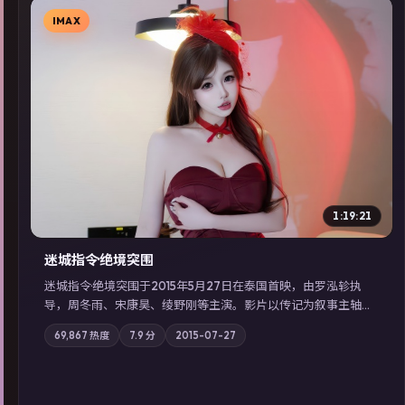
IMAX
▶
1:19:21
迷城指令·绝境突围
迷城指令·绝境突围于2015年5月27日在泰国首映，由罗泓轸执
导，周冬雨、宋康昊、绫野刚等主演。影片以传记为叙事主轴，
记忆碎片重组后，主角发现自己从未活过“真实”的一天；摄影与
69,867
热度
7.9
分
2015-07-27
配乐强化地域气质；站内亦可通过「国产免费观看高清电视剧在
线看」延展检索同类型高分佳作，畅享高清在线追剧体验。