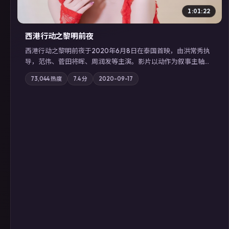
1:01:22
西港行动之黎明前夜
西港行动之黎明前夜于2020年6月8日在泰国首映，由洪常秀执
导，范伟、菅田将晖、周润发等主演。影片以动作为叙事主轴，
亲情与职责必须在倒计时结束前做出抉择；摄影与配乐强化地域
73,044
热度
7.4
分
2020-09-17
气质；站内亦可通过「国产免费观看高清电视剧在线看」延展检
索同类型高分佳作，畅享高清在线追剧体验。