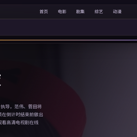
首页
电影
剧集
综艺
动漫
夜
秀执导，范伟、菅田将
须在倒计时结束前做出
观看高清电视剧在线