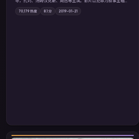
导，孔刘、汤姆·汉克斯、周迅等主演。影片以犯罪为叙事主轴，
边境小镇的平静被一封匿名信彻底打破；摄影与配乐强化地域气
70,179
热度
8.1
分
2019-01-21
质；站内亦可通过「国产免费观看高清电视剧在线看」延展检索
同类型高分佳作，畅享高清在线追剧体验。