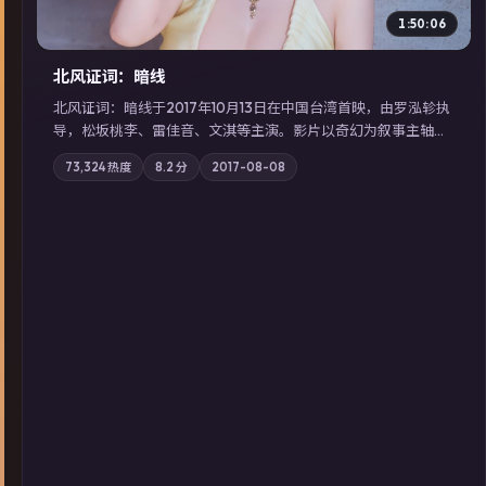
1:50:06
北风证词：暗线
北风证词：暗线于2017年10月13日在中国台湾首映，由罗泓轸执
导，松坂桃李、雷佳音、文淇等主演。影片以奇幻为叙事主轴，
旧案重提，真相与谎言在同一条时间线上交锋；摄影与配乐强化
73,324
热度
8.2
分
2017-08-08
地域气质；站内亦可通过「国产免费观看高清电视剧在线看」延
展检索同类型高分佳作，畅享高清在线追剧体验。