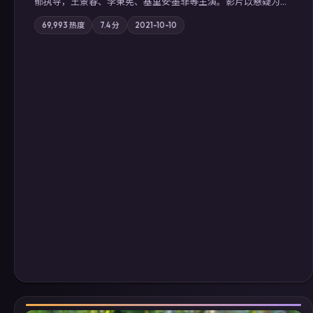
郁执导，王景春、李秉宪、基里安·墨菲等主演。影片以悬疑为叙
事主轴，科技与人性的边界在实验事故后逐渐模糊；摄影与配乐
69,993
热度
7.4
分
2021-10-10
强化地域气质；站内亦可通过「国产免费观看高清电视剧在线
看」延展检索同类型高分佳作，畅享高清在线追剧体验。