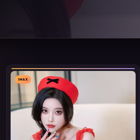
IMAX
▶