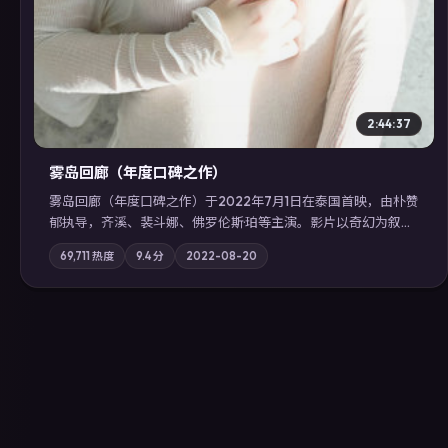
2:44:37
雾岛回廊（年度口碑之作）
雾岛回廊（年度口碑之作）于2022年7月1日在泰国首映，由朴赞
郁执导，齐溪、裴斗娜、佛罗伦斯·珀等主演。影片以奇幻为叙事
主轴，边境小镇的平静被一封匿名信彻底打破；摄影与配乐强化
69,711
热度
9.4
分
2022-08-20
地域气质；站内亦可通过「国产免费观看高清电视剧在线看」延
展检索同类型高分佳作，畅享高清在线追剧体验。