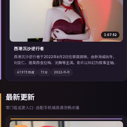
▶
1:07:52
西港沉沙·逆行者
西港沉沙·逆行者于2022年6月2日在泰国首映，由新海诚执导，
刘亚仁、提莫西·查拉梅、沈腾等主演。影片以科幻为叙事主轴，
失踪人口档案牵出跨国灰色产业链；摄影与配乐强化地域气质；
67,973
热度
7.1
分
2022-11-11
站内亦可通过「国产免费观看高清电视剧在线看」延展检索同类
型高分佳作，畅享高清在线追剧体验。
最新更新
零门槛追更入口 · 适配手机端高清流畅点播