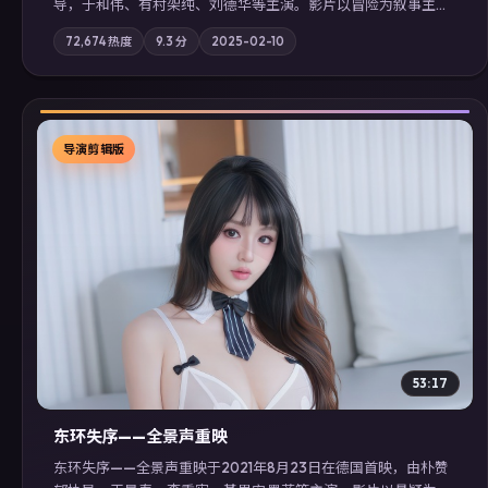
导，于和伟、有村架纯、刘德华等主演。影片以冒险为叙事主
轴，记忆碎片重组后，主角发现自己从未活过“真实”的一天；摄
72,674
热度
9.3
分
2025-02-10
影与配乐强化地域气质；站内亦可通过「国产免费观看高清电视
剧在线看」延展检索同类型高分佳作，畅享高清在线追剧体验。
导演剪辑版
▶
53:17
东环失序——全景声重映
东环失序——全景声重映于2021年8月23日在德国首映，由朴赞