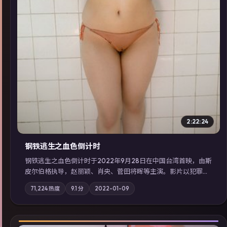
2:22:24
钢铁逃生之血色倒计时
钢铁逃生之血色倒计时于2022年9月28日在中国台湾首映，由斯
皮尔伯格执导，赵丽颖、肖央、菅田将晖等主演。影片以犯罪为
叙事主轴，失踪人口档案牵出跨国灰色产业链；摄影与配乐强化
71,224
热度
9.1
分
2022-01-09
地域气质；站内亦可通过「国产免费观看高清电视剧在线看」延
展检索同类型高分佳作，畅享高清在线追剧体验。