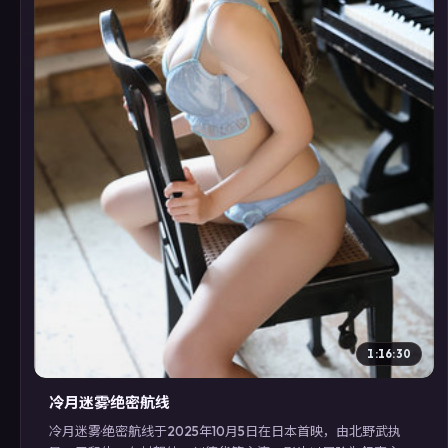
▶
1:16:30
冷月迷雾·绝密航线
冷月迷雾·绝密航线于2025年10月5日在日本首映，由北野武执