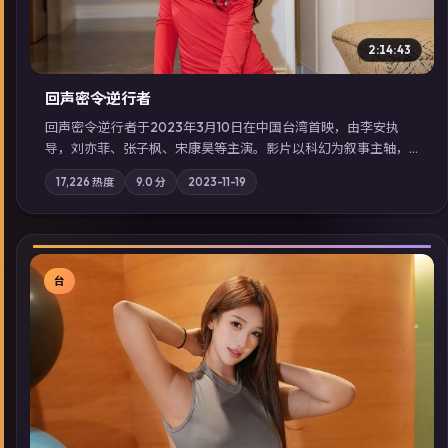
2:14:43
回声密令·逆行者
回声密令·逆行者于2023年3月10日在中国台湾首映，由李安执
导，刘亦菲、张子枫、宋康昊等主演。影片以科幻为叙事主轴，
一场意外将众人卷入不可撤回的连锁反应；摄影与配乐强化地域
17,226
热度
9.0
分
2023-11-19
气质；站内亦可通过「国产免费观看高清电视剧在线看」延展检
索同类型高分佳作，畅享高清在线追剧体验。
台
▶