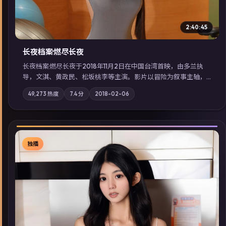
2:40:45
长夜档案·燃尽长夜
长夜档案·燃尽长夜于2018年11月2日在中国台湾首映，由多兰执
导，文淇、黄政民、松坂桃李等主演。影片以冒险为叙事主轴，
亲情与职责必须在倒计时结束前做出抉择；摄影与配乐强化地域
49,273
热度
7.4
分
2018-02-06
气质；站内亦可通过「国产免费观看高清电视剧在线看」延展检
索同类型高分佳作，畅享高清在线追剧体验。
独播
▶