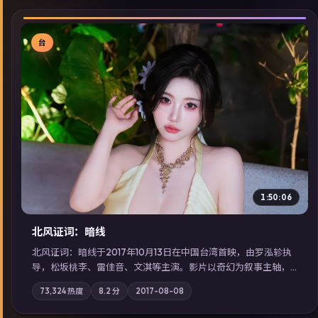
台
▶
1:50:06
北风证词：暗线
北风证词：暗线于2017年10月13日在中国台湾首映，由罗泓轸执
导，松坂桃李、雷佳音、文淇等主演。影片以奇幻为叙事主轴，
旧案重提，真相与谎言在同一条时间线上交锋；摄影与配乐强化
73,324
热度
8.2
分
2017-08-08
地域气质；站内亦可通过「国产免费观看高清电视剧在线看」延
展检索同类型高分佳作，畅享高清在线追剧体验。