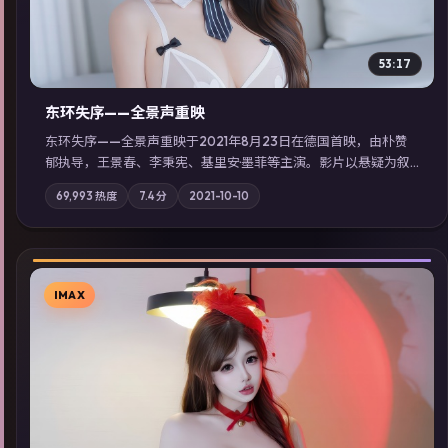
53:17
东环失序——全景声重映
东环失序——全景声重映于2021年8月23日在德国首映，由朴赞
郁执导，王景春、李秉宪、基里安·墨菲等主演。影片以悬疑为叙
事主轴，科技与人性的边界在实验事故后逐渐模糊；摄影与配乐
69,993
热度
7.4
分
2021-10-10
强化地域气质；站内亦可通过「国产免费观看高清电视剧在线
看」延展检索同类型高分佳作，畅享高清在线追剧体验。
IMAX
▶