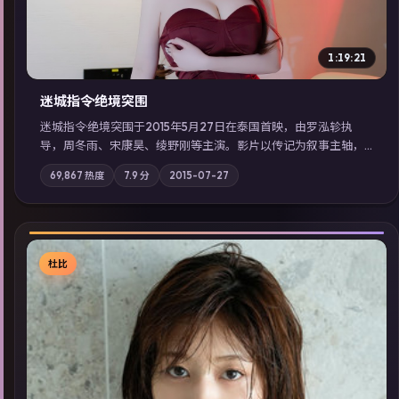
1:19:21
迷城指令·绝境突围
迷城指令·绝境突围于2015年5月27日在泰国首映，由罗泓轸执
导，周冬雨、宋康昊、绫野刚等主演。影片以传记为叙事主轴，
记忆碎片重组后，主角发现自己从未活过“真实”的一天；摄影与
69,867
热度
7.9
分
2015-07-27
配乐强化地域气质；站内亦可通过「国产免费观看高清电视剧在
线看」延展检索同类型高分佳作，畅享高清在线追剧体验。
杜比