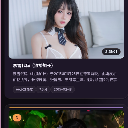
▶
2:25:01
暴雪代码（独播加长）
暴雪代码（独播加长）于2015年11月25日在德国首映，由斯皮尔
伯格执导，长泽雅美、张曼玉、王凯等主演。影片以冒险为叙事
主轴，亲情与职责必须在倒计时结束前做出抉择；摄影与配乐强
66,621
热度
7.3
分
2015-02-18
化地域气质；站内亦可通过「国产免费观看高清电视剧在线看」
延展检索同类型高分佳作，畅享高清在线追剧体验。
台