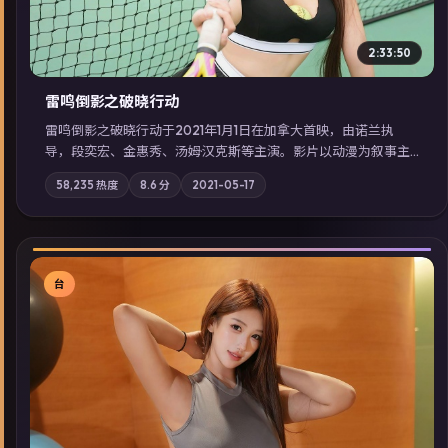
2:33:50
雷鸣倒影之破晓行动
雷鸣倒影之破晓行动于2021年1月1日在加拿大首映，由诺兰执
导，段奕宏、金惠秀、汤姆·汉克斯等主演。影片以动漫为叙事主
轴，两代人的执念在暴风雨夜正面相撞；摄影与配乐强化地域气
58,235
热度
8.6
分
2021-05-17
质；站内亦可通过「国产免费观看高清电视剧在线看」延展检索
同类型高分佳作，畅享高清在线追剧体验。
台
▶