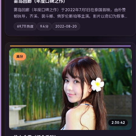
雾岛回廊（年度口碑之作）
雾岛回廊（年度口碑之作）于2022年7月1日在泰国首映，由朴赞
郁执导，齐溪、裴斗娜、佛罗伦斯·珀等主演。影片以奇幻为叙事
主轴，边境小镇的平静被一封匿名信彻底打破；摄影与配乐强化
69,711
热度
9.4
分
2022-08-20
地域气质；站内亦可通过「国产免费观看高清电视剧在线看」延
展检索同类型高分佳作，畅享高清在线追剧体验。
高分
▶
2:30:42