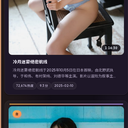
1:16:30
冷月迷雾·绝密航线
冷月迷雾·绝密航线于2025年10月5日在日本首映，由北野武执
导，于和伟、有村架纯、刘德华等主演。影片以冒险为叙事主
轴，记忆碎片重组后，主角发现自己从未活过“真实”的一天；摄
72,674
热度
9.3
分
2025-02-10
影与配乐强化地域气质；站内亦可通过「国产免费观看高清电视
剧在线看」延展检索同类型高分佳作，畅享高清在线追剧体验。
台