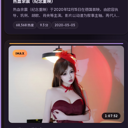
热血余震（纪念重映）
热血余震（纪念重映）于2020年12月15日在德国首映，由欧容执
导，巩俐、胡歌、肖央等主演。影片以动漫为叙事主轴，两代人
的执念在暴风雨夜正面相撞；摄影与配乐强化地域气质；站内亦
68,568
热度
9.3
分
2020-05-05
可通过「国产免费观看高清电视剧在线看」延展检索同类型高分
佳作，畅享高清在线追剧体验。
IMAX
▶
1:07:52