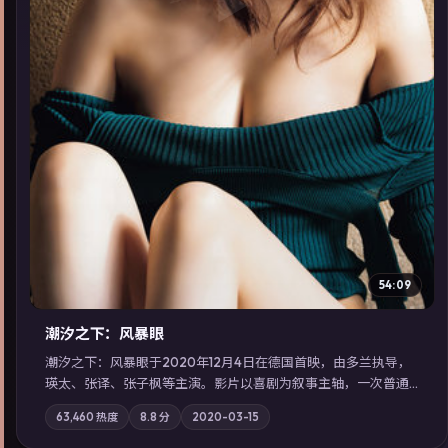
▶
54:09
潮汐之下：风暴眼
潮汐之下：风暴眼于2020年12月4日在德国首映，由多兰执导，
瑛太、张译、张子枫等主演。影片以喜剧为叙事主轴，一次普通
通勤演变成全城关注的生死营救；摄影与配乐强化地域气质；站
63,460
热度
8.8
分
2020-03-15
内亦可通过「国产免费观看高清电视剧在线看」延展检索同类型
高分佳作，畅享高清在线追剧体验。