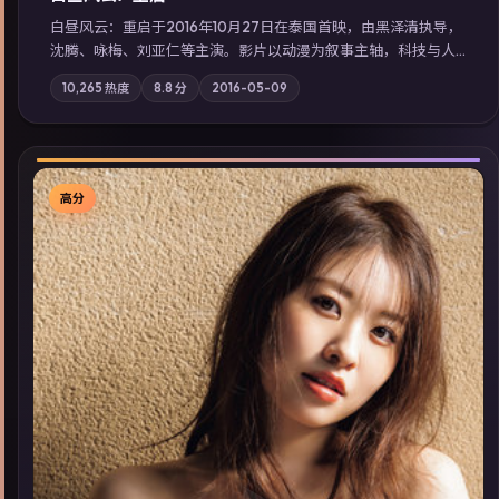
白昼风云：重启于2016年10月27日在泰国首映，由黑泽清执导，
沈腾、咏梅、刘亚仁等主演。影片以动漫为叙事主轴，科技与人
性的边界在实验事故后逐渐模糊；摄影与配乐强化地域气质；站
10,265
热度
8.8
分
2016-05-09
内亦可通过「国产免费观看高清电视剧在线看」延展检索同类型
高分佳作，畅享高清在线追剧体验。
高分