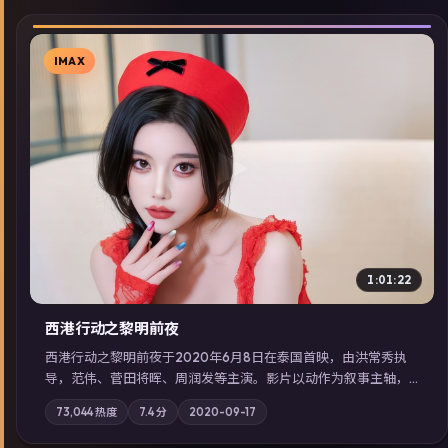
IMAX
▶
1:01:22
西港行动之黎明前夜
西港行动之黎明前夜于2020年6月8日在泰国首映，由洪常秀执
导，范伟、菅田将晖、周润发等主演。影片以动作为叙事主轴，
亲情与职责必须在倒计时结束前做出抉择；摄影与配乐强化地域
73,044
热度
7.4
分
2020-09-17
气质；站内亦可通过「国产免费观看高清电视剧在线看」延展检
索同类型高分佳作，畅享高清在线追剧体验。