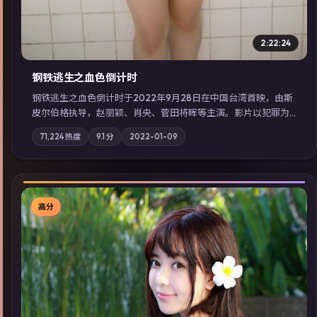
2:22:24
钢铁逃生之血色倒计时
钢铁逃生之血色倒计时于2022年9月28日在中国台湾首映，由斯
皮尔伯格执导，赵丽颖、肖央、菅田将晖等主演。影片以犯罪为
叙事主轴，失踪人口档案牵出跨国灰色产业链；摄影与配乐强化
71,224
热度
9.1
分
2022-01-09
地域气质；站内亦可通过「国产免费观看高清电视剧在线看」延
展检索同类型高分佳作，畅享高清在线追剧体验。
高分
▶