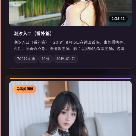
1:18:41
潮汐入口（番外篇）
潮汐入口（番外篇）于2019年8月13日在德国首映，由郭帆执导，
孔刘、汤姆·汉克斯、周迅等主演。影片以犯罪为叙事主轴，边境
小镇的平静被一封匿名信彻底打破；摄影与配乐强化地域气质；
70,179
热度
8.1
分
2019-01-21
站内亦可通过「国产免费观看高清电视剧在线看」延展检索同类
型高分佳作，畅享高清在线追剧体验。
导演剪辑版
▶