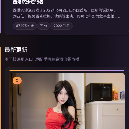
西港沉沙·逆行者
西港沉沙·逆行者于2022年6月2日在泰国首映，由新海诚执导，
刘亚仁、提莫西·查拉梅、沈腾等主演。影片以科幻为叙事主轴，
失踪人口档案牵出跨国灰色产业链；摄影与配乐强化地域气质；
67,973
热度
7.1
分
2022-11-11
站内亦可通过「国产免费观看高清电视剧在线看」延展检索同类
型高分佳作，畅享高清在线追剧体验。
最新更新
零门槛追更入口 · 适配手机端高清流畅点播
台
▶