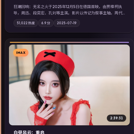
狂潮回响：无名之火于2025年12月5日在德国首映，由贾樟柯执
导，周迅、段奕宏、孔刘等主演。影片以传记为叙事主轴，两代
人的执念在暴风雨夜正面相撞；摄影与配乐强化地域气质；站内
51,022
热度
6.9
分
2025-07-19
亦可通过「国产免费观看高清电视剧在线看」延展检索同类型高
分佳作，畅享高清在线追剧体验。
IMAX
▶
2:39:31
白昼风云：重启