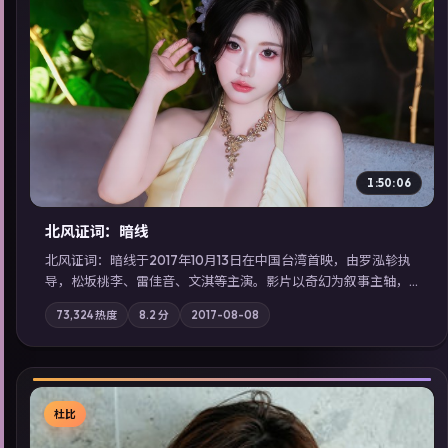
▶
1:50:06
北风证词：暗线
北风证词：暗线于2017年10月13日在中国台湾首映，由罗泓轸执
导，松坂桃李、雷佳音、文淇等主演。影片以奇幻为叙事主轴，
旧案重提，真相与谎言在同一条时间线上交锋；摄影与配乐强化
73,324
热度
8.2
分
2017-08-08
地域气质；站内亦可通过「国产免费观看高清电视剧在线看」延
展检索同类型高分佳作，畅享高清在线追剧体验。
杜比