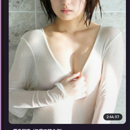
▶
2:44:37