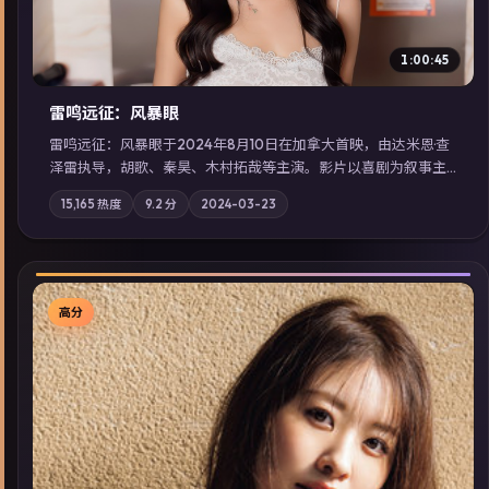
1:00:45
雷鸣远征：风暴眼
雷鸣远征：风暴眼于2024年8月10日在加拿大首映，由达米恩·查
泽雷执导，胡歌、秦昊、木村拓哉等主演。影片以喜剧为叙事主
轴，旧案重提，真相与谎言在同一条时间线上交锋；摄影与配乐
15,165
热度
9.2
分
2024-03-23
强化地域气质；站内亦可通过「国产免费观看高清电视剧在线
看」延展检索同类型高分佳作，畅享高清在线追剧体验。
高分