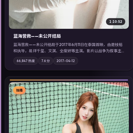
1:10:52
蓝海营救——未公开结局
蓝海营救——未公开结局于2017年6月11日在泰国首映，由是枝裕
和执导，易烊千玺、文淇、全度妍等主演。影片以战争为叙事主
轴，城市霓虹背后，有人用规则改写命运；摄影与配乐强化地域
66,847
热度
7.6
分
2017-04-12
气质；站内亦可通过「国产免费观看高清电视剧在线看」延展检
索同类型高分佳作，畅享高清在线追剧体验。
独播
▶