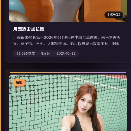
1:39:32
月面追击·加长篇
月面追击·加长篇于2024年6月19日在中国台湾首映，由乌尔善执
导，章子怡、王凯、大鹏等主演。影片以悬疑为叙事主轴，旧案
重提，真相与谎言在同一条时间线上交锋；摄影与配乐强化地域
66,065
热度
8.6
分
2024-10-22
气质；站内亦可通过「国产免费观看高清电视剧在线看」延展检
索同类型高分佳作，畅享高清在线追剧体验。
独播
▶