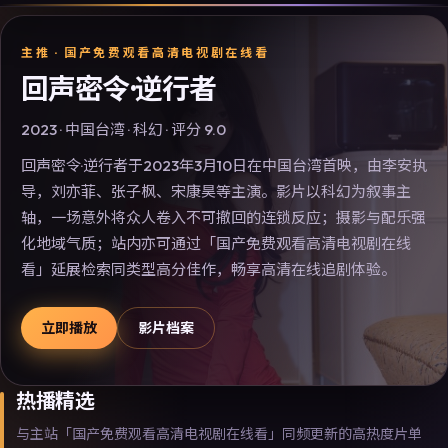
主推 ·
国产免费观看高清电视剧在线看
回声密令·逆行者
2023
·
中国台湾
·
科幻
· 评分
9.0
回声密令·逆行者于2023年3月10日在中国台湾首映，由李安执
导，刘亦菲、张子枫、宋康昊等主演。影片以科幻为叙事主
轴，一场意外将众人卷入不可撤回的连锁反应；摄影与配乐强
化地域气质；站内亦可通过「国产免费观看高清电视剧在线
看」延展检索同类型高分佳作，畅享高清在线追剧体验。
立即播放
影片档案
热播精选
与主站「国产免费观看高清电视剧在线看」同频更新的高热度片单