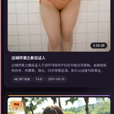
1:10:20
边城终章之最后证人
边城终章之最后证人于2017年8月17日在中国台湾首映，由是枝裕
和执导，宋康昊、瑛太、刘亦菲等主演。影片以动漫为叙事主
轴，两代人的执念在暴风雨夜正面相撞；摄影与配乐强化地域气
48,287
热度
7.4
分
2017-05-21
质；站内亦可通过「国产免费观看高清电视剧在线看」延展检索
同类型高分佳作，畅享高清在线追剧体验。
院线