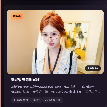
连载中
▶
2:00:44
南城黎明·无删减版
南城黎明·无删减版于2022年2月3日在日本首映，由路阳执导，
杨紫琼、沈腾、秦昊等主演。影片以传记为叙事主轴，两代人的
执念在暴风雨夜正面相撞；摄影与配乐强化地域气质；站内亦可
57,607
热度
8.1
分
2022-07-15
通过「国产免费观看高清电视剧在线看」延展检索同类型高分佳
作，畅享高清在线追剧体验。