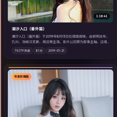
1:18:41
潮汐入口（番外篇）
潮汐入口（番外篇）于2019年8月13日在德国首映，由郭帆执导，
孔刘、汤姆·汉克斯、周迅等主演。影片以犯罪为叙事主轴，边境
小镇的平静被一封匿名信彻底打破；摄影与配乐强化地域气质；
70,179
热度
8.1
分
2019-01-21
站内亦可通过「国产免费观看高清电视剧在线看」延展检索同类
型高分佳作，畅享高清在线追剧体验。
导演剪辑版
▶