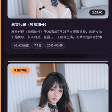
2:25:01
暴雪代码（独播加长）
暴雪代码（独播加长）于2015年11月25日在德国首映，由斯皮尔
伯格执导，长泽雅美、张曼玉、王凯等主演。影片以冒险为叙事
主轴，亲情与职责必须在倒计时结束前做出抉择；摄影与配乐强
66,621
热度
7.3
分
2015-02-18
化地域气质；站内亦可通过「国产免费观看高清电视剧在线看」
延展检索同类型高分佳作，畅享高清在线追剧体验。
导演剪辑版
▶