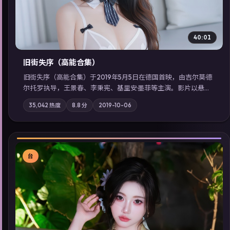
40:01
旧街失序（高能合集）
旧街失序（高能合集）于2019年5月5日在德国首映，由吉尔莫·德
尔·托罗执导，王景春、李秉宪、基里安·墨菲等主演。影片以悬疑
为叙事主轴，一次普通通勤演变成全城关注的生死营救；摄影与
35,042
热度
8.8
分
2019-10-06
配乐强化地域气质；站内亦可通过「国产免费观看高清电视剧在
线看」延展检索同类型高分佳作，畅享高清在线追剧体验。
台
▶