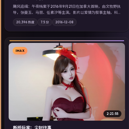
飓风追缉：午夜档案于2016年9月21日在加拿大首映，由文牧野执
导，张曼玉、马丽、任素汐等主演。影片以爱情为叙事主轴，科
技与人性的边界在实验事故后逐渐模糊；摄影与配乐强化地域气
20,396
热度
7.5
分
2016-12-08
质；站内亦可通过「国产免费观看高清电视剧在线看」延展检索
同类型高分佳作，畅享高清在线追剧体验。
IMAX
▶
2:21:55
断桥玩家：尘封往事