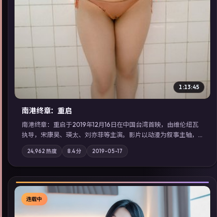
1:13:45
南港终章：重启
南港终章：重启于2019年12月16日在中国台湾首映，由维伦纽瓦
执导，宋康昊、瑛太、刘亦菲等主演。影片以动漫为叙事主轴，
一次普通通勤演变成全城关注的生死营救；摄影与配乐强化地域
24,962
热度
8.4
分
2019-05-17
气质；站内亦可通过「国产免费观看高清电视剧在线看」延展检
索同类型高分佳作，畅享高清在线追剧体验。
连载中