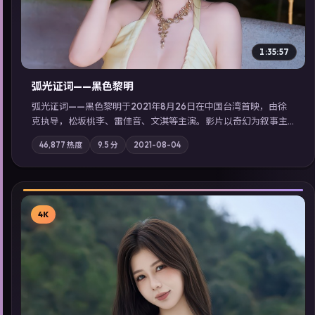
1:35:57
弧光证词——黑色黎明
弧光证词——黑色黎明于2021年8月26日在中国台湾首映，由徐
克执导，松坂桃李、雷佳音、文淇等主演。影片以奇幻为叙事主
轴，边境小镇的平静被一封匿名信彻底打破；摄影与配乐强化地
46,877
热度
9.5
分
2021-08-04
域气质；站内亦可通过「国产免费观看高清电视剧在线看」延展
检索同类型高分佳作，畅享高清在线追剧体验。
4K
▶