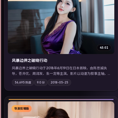
▶
45:01
风暴边界之破晓行动
风暴边界之破晓行动于2018年6月19日在日本首映，由陈思诚执
导，苍井优、周润发、朱一龙等主演。影片以动漫为叙事主轴，
科技与人性的边界在实验事故后逐渐模糊；摄影与配乐强化地域
56,695
热度
9.0
分
2018-05-25
气质；站内亦可通过「国产免费观看高清电视剧在线看」延展检
索同类型高分佳作，畅享高清在线追剧体验。
导演剪辑版