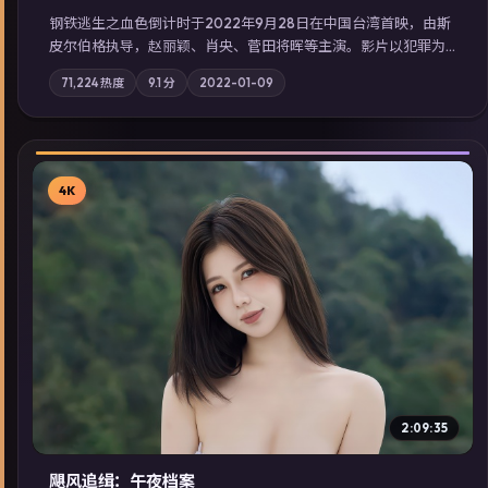
钢铁逃生之血色倒计时于2022年9月28日在中国台湾首映，由斯
皮尔伯格执导，赵丽颖、肖央、菅田将晖等主演。影片以犯罪为
叙事主轴，失踪人口档案牵出跨国灰色产业链；摄影与配乐强化
71,224
热度
9.1
分
2022-01-09
地域气质；站内亦可通过「国产免费观看高清电视剧在线看」延
展检索同类型高分佳作，畅享高清在线追剧体验。
4K
▶
2:09:35
飓风追缉：午夜档案