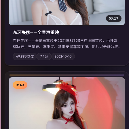
53:17
东环失序——全景声重映
东环失序——全景声重映于2021年8月23日在德国首映，由朴赞
郁执导，王景春、李秉宪、基里安·墨菲等主演。影片以悬疑为叙
事主轴，科技与人性的边界在实验事故后逐渐模糊；摄影与配乐
69,993
热度
7.4
分
2021-10-10
强化地域气质；站内亦可通过「国产免费观看高清电视剧在线
看」延展检索同类型高分佳作，畅享高清在线追剧体验。
IMAX
▶