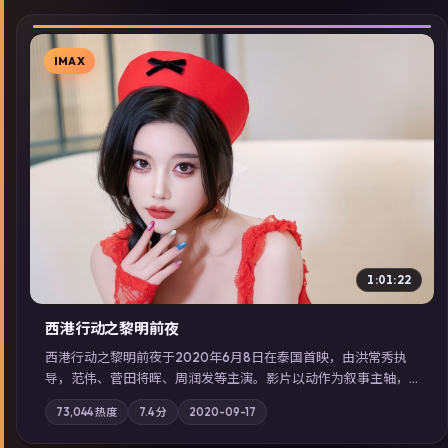
IMAX
▶
1:01:22
西港行动之黎明前夜
西港行动之黎明前夜于2020年6月8日在泰国首映，由洪常秀执
导，范伟、菅田将晖、周润发等主演。影片以动作为叙事主轴，
亲情与职责必须在倒计时结束前做出抉择；摄影与配乐强化地域
73,044
热度
7.4
分
2020-09-17
气质；站内亦可通过「国产免费观看高清电视剧在线看」延展检
索同类型高分佳作，畅享高清在线追剧体验。