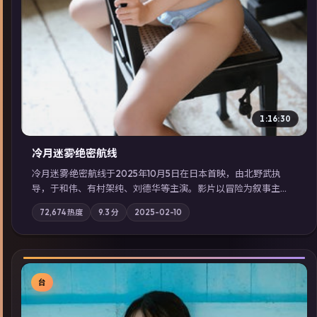
1:16:30
冷月迷雾·绝密航线
冷月迷雾·绝密航线于2025年10月5日在日本首映，由北野武执
导，于和伟、有村架纯、刘德华等主演。影片以冒险为叙事主
轴，记忆碎片重组后，主角发现自己从未活过“真实”的一天；摄
72,674
热度
9.3
分
2025-02-10
影与配乐强化地域气质；站内亦可通过「国产免费观看高清电视
剧在线看」延展检索同类型高分佳作，畅享高清在线追剧体验。
台