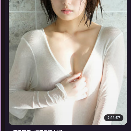
▶
2:44:37