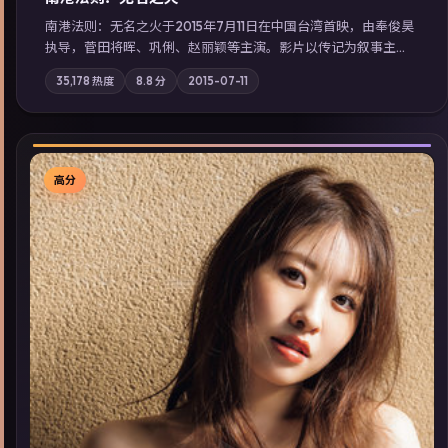
南港法则：无名之火于2015年7月11日在中国台湾首映，由奉俊昊
执导，菅田将晖、巩俐、赵丽颖等主演。影片以传记为叙事主
轴，记忆碎片重组后，主角发现自己从未活过“真实”的一天；摄
35,178
热度
8.8
分
2015-07-11
影与配乐强化地域气质；站内亦可通过「国产免费观看高清电视
剧在线看」延展检索同类型高分佳作，畅享高清在线追剧体验。
高分