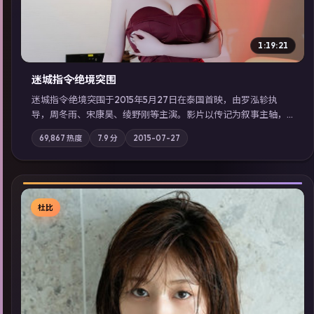
1:19:21
迷城指令·绝境突围
迷城指令·绝境突围于2015年5月27日在泰国首映，由罗泓轸执
导，周冬雨、宋康昊、绫野刚等主演。影片以传记为叙事主轴，
记忆碎片重组后，主角发现自己从未活过“真实”的一天；摄影与
69,867
热度
7.9
分
2015-07-27
配乐强化地域气质；站内亦可通过「国产免费观看高清电视剧在
线看」延展检索同类型高分佳作，畅享高清在线追剧体验。
杜比