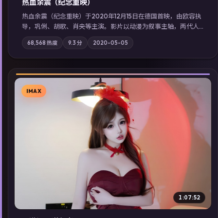
热血余震（纪念重映）
热血余震（纪念重映）于2020年12月15日在德国首映，由欧容执
导，巩俐、胡歌、肖央等主演。影片以动漫为叙事主轴，两代人
的执念在暴风雨夜正面相撞；摄影与配乐强化地域气质；站内亦
68,568
热度
9.3
分
2020-05-05
可通过「国产免费观看高清电视剧在线看」延展检索同类型高分
佳作，畅享高清在线追剧体验。
IMAX
▶
1:07:52