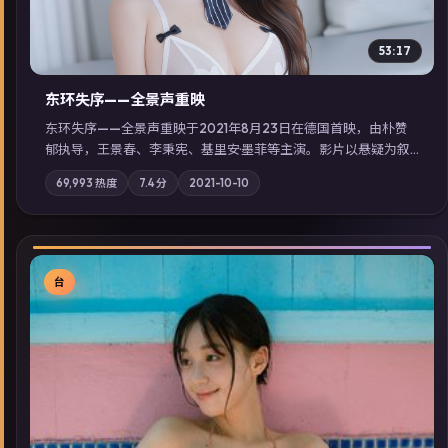
53:17
东环失序——全景声重映
东环失序——全景声重映于2021年8月23日在德国首映，由朴赞
郁执导，王景春、李秉宪、基里安·墨菲等主演。影片以悬疑为叙
事主轴，科技与人性的边界在实验事故后逐渐模糊；摄影与配乐
69,993
热度
7.4
分
2021-10-10
强化地域气质；站内亦可通过「国产免费观看高清电视剧在线
看」延展检索同类型高分佳作，畅享高清在线追剧体验。
台