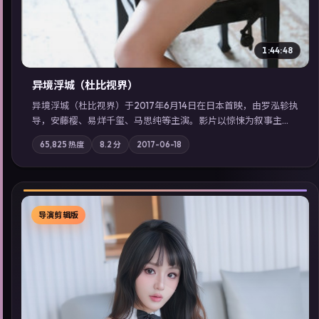
1:44:48
异境浮城（杜比视界）
异境浮城（杜比视界）于2017年6月14日在日本首映，由罗泓轸执
导，安藤樱、易烊千玺、马思纯等主演。影片以惊悚为叙事主
轴，一场意外将众人卷入不可撤回的连锁反应；摄影与配乐强化
65,825
热度
8.2
分
2017-06-18
地域气质；站内亦可通过「国产免费观看高清电视剧在线看」延
展检索同类型高分佳作，畅享高清在线追剧体验。
导演剪辑版
▶