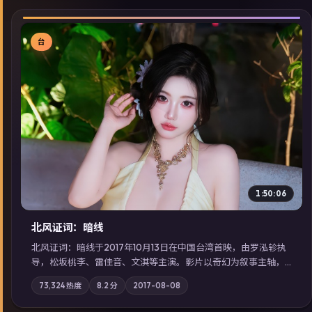
台
▶
1:50:06
北风证词：暗线
北风证词：暗线于2017年10月13日在中国台湾首映，由罗泓轸执
导，松坂桃李、雷佳音、文淇等主演。影片以奇幻为叙事主轴，
旧案重提，真相与谎言在同一条时间线上交锋；摄影与配乐强化
73,324
热度
8.2
分
2017-08-08
地域气质；站内亦可通过「国产免费观看高清电视剧在线看」延
展检索同类型高分佳作，畅享高清在线追剧体验。