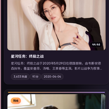
▶
44:46
星河任务：终局之战
星河任务：终局之战于2020年5月29日在德国首映，由韦斯·安德
森执导，基里安·墨菲、汤唯、王景春等主演。影片以战争为叙事
主轴，亲情与职责必须在倒计时结束前做出抉择；摄影与配乐强
3,633
热度
9.1
分
2020-04-04
化地域气质；站内亦可通过「国产免费观看高清电视剧在线看」
延展检索同类型高分佳作，畅享高清在线追剧体验。
院线