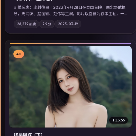
断桥玩家：尘封往事于2023年4月28日在泰国首映，由北野武执
导，周润发、赵丽颖、范伟等主演。影片以喜剧为叙事主轴，一
次普通通勤演变成全城关注的生死营救；摄影与配乐强化地域气
26,279
热度
7.9
分
2023-03-19
质；站内亦可通过「国产免费观看高清电视剧在线看」延展检索
同类型高分佳作，畅享高清在线追剧体验。
4K
▶
1:13:55
终局疑踪（下）