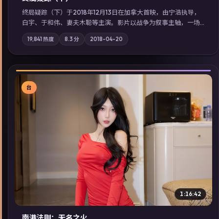
终局疑踪（下）于2018年12月13日在加拿大首映，由宁浩执导，
白宇、于和伟、妻夫木聪等主演。影片以战争为叙事主轴，一场
意外将众人卷入不可撤回的连锁反应；摄影与配乐强化地域气
19,841
热度
8.3
分
2018-04-20
质；站内亦可通过「国产免费观看高清电视剧在线看」延展检索
同类型高分佳作，畅享高清在线追剧体验。
台
▶
1:16:42
南港法则：无名之火