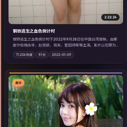
2:22:24
钢铁逃生之血色倒计时
钢铁逃生之血色倒计时于2022年9月28日在中国台湾首映，由斯
皮尔伯格执导，赵丽颖、肖央、菅田将晖等主演。影片以犯罪为
叙事主轴，失踪人口档案牵出跨国灰色产业链；摄影与配乐强化
71,224
热度
9.1
分
2022-01-09
地域气质；站内亦可通过「国产免费观看高清电视剧在线看」延
展检索同类型高分佳作，畅享高清在线追剧体验。
高分
▶