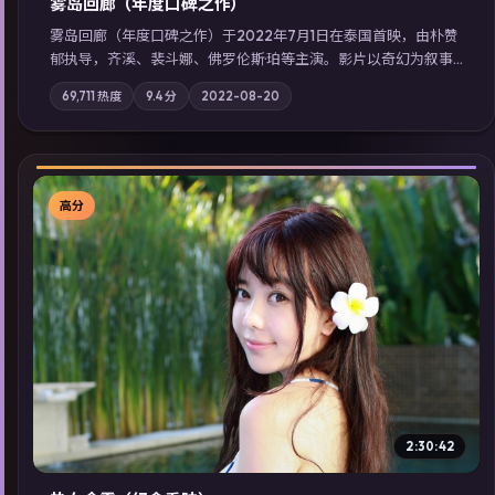
雾岛回廊（年度口碑之作）
雾岛回廊（年度口碑之作）于2022年7月1日在泰国首映，由朴赞
郁执导，齐溪、裴斗娜、佛罗伦斯·珀等主演。影片以奇幻为叙事
主轴，边境小镇的平静被一封匿名信彻底打破；摄影与配乐强化
69,711
热度
9.4
分
2022-08-20
地域气质；站内亦可通过「国产免费观看高清电视剧在线看」延
展检索同类型高分佳作，畅享高清在线追剧体验。
高分
▶
2:30:42