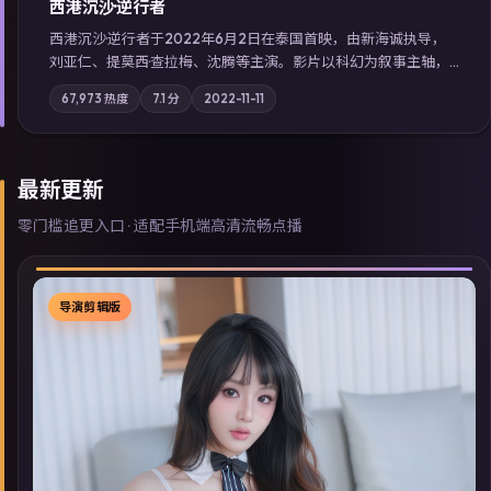
西港沉沙·逆行者
西港沉沙·逆行者于2022年6月2日在泰国首映，由新海诚执导，
刘亚仁、提莫西·查拉梅、沈腾等主演。影片以科幻为叙事主轴，
失踪人口档案牵出跨国灰色产业链；摄影与配乐强化地域气质；
67,973
热度
7.1
分
2022-11-11
站内亦可通过「国产免费观看高清电视剧在线看」延展检索同类
型高分佳作，畅享高清在线追剧体验。
最新更新
零门槛追更入口 · 适配手机端高清流畅点播
导演剪辑版
▶