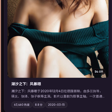
▶
54:09
潮汐之下：风暴眼
潮汐之下：风暴眼于2020年12月4日在德国首映，由多兰执导，
瑛太、张译、张子枫等主演。影片以喜剧为叙事主轴，一次普通
通勤演变成全城关注的生死营救；摄影与配乐强化地域气质；站
63,460
热度
8.8
分
2020-03-15
内亦可通过「国产免费观看高清电视剧在线看」延展检索同类型