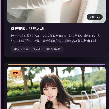
2:01:22
极光营救：终局之战
极光营救：终局之战于2017年12月16日在泰国首映，由饶晓志执
导，易烊千玺、文淇、全度妍等主演。影片以战争为叙事主轴，
一场意外将众人卷入不可撤回的连锁反应；摄影与配乐强化地域
40,215
热度
9.4
分
2017-04-16
气质；站内亦可通过「国产免费观看高清电视剧在线看」延展检
索同类型高分佳作，畅享高清在线追剧体验。
院线
▶