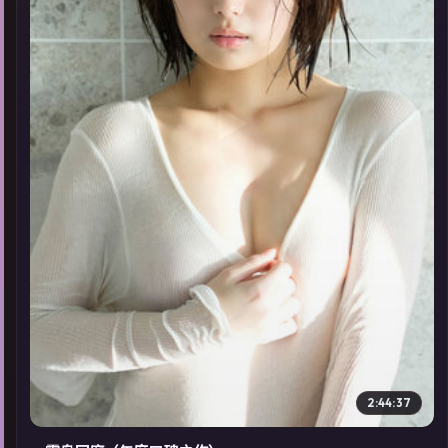
▶
2:44:37