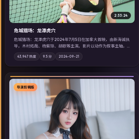
2:33:24
危城猎场：龙潭虎穴
危城猎场：龙潭虎穴于2024年7月5日在加拿大首映，由新海诚执
导，木村拓哉、杨紫琼、胡歌等主演。影片以动作为叙事主轴，
亲情与职责必须在倒计时结束前做出抉择；摄影与配乐强化地域
43,947
热度
9.5
分
2024-09-21
气质；站内亦可通过「国产免费观看高清电视剧在线看」延展检
索同类型高分佳作，畅享高清在线追剧体验。
导演剪辑版
▶