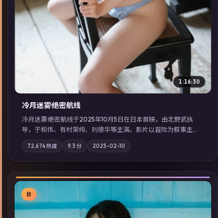
1:16:30
冷月迷雾·绝密航线
冷月迷雾·绝密航线于2025年10月5日在日本首映，由北野武执
导，于和伟、有村架纯、刘德华等主演。影片以冒险为叙事主
轴，记忆碎片重组后，主角发现自己从未活过“真实”的一天；摄
72,674
热度
9.3
分
2025-02-10
影与配乐强化地域气质；站内亦可通过「国产免费观看高清电视
剧在线看」延展检索同类型高分佳作，畅享高清在线追剧体验。
台