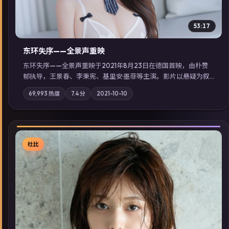
53:17
东环失序——全景声重映
东环失序——全景声重映于2021年8月23日在德国首映，由朴赞
郁执导，王景春、李秉宪、基里安·墨菲等主演。影片以悬疑为叙
事主轴，科技与人性的边界在实验事故后逐渐模糊；摄影与配乐
69,993
热度
7.4
分
2021-10-10
强化地域气质；站内亦可通过「国产免费观看高清电视剧在线
看」延展检索同类型高分佳作，畅享高清在线追剧体验。
杜比