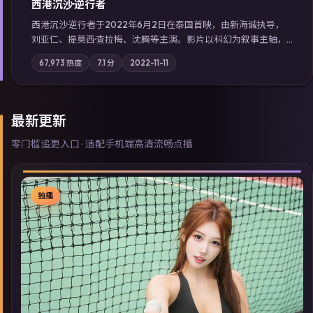
西港沉沙·逆行者
西港沉沙·逆行者于2022年6月2日在泰国首映，由新海诚执导，
刘亚仁、提莫西·查拉梅、沈腾等主演。影片以科幻为叙事主轴，
失踪人口档案牵出跨国灰色产业链；摄影与配乐强化地域气质；
67,973
热度
7.1
分
2022-11-11
站内亦可通过「国产免费观看高清电视剧在线看」延展检索同类
型高分佳作，畅享高清在线追剧体验。
最新更新
零门槛追更入口 · 适配手机端高清流畅点播
独播
▶