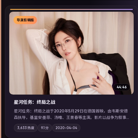
导演剪辑版
▶
44:46
星河任务：终局之战
星河任务：终局之战于2020年5月29日在德国首映，由韦斯·安德
森执导，基里安·墨菲、汤唯、王景春等主演。影片以战争为叙事
主轴，亲情与职责必须在倒计时结束前做出抉择；摄影与配乐强
3,633
热度
9.1
分
2020-04-04
化地域气质；站内亦可通过「国产免费观看高清电视剧在线看」
延展检索同类型高分佳作，畅享高清在线追剧体验。