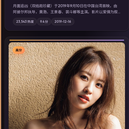
月面追凶（双结局珍藏）于2019年9月10日在中国台湾首映，由
阿彼尔邦执导，黄渤、王景春、裴斗娜等主演。影片以爱情为叙
事主轴，两代人的执念在暴风雨夜正面相撞；摄影与配乐强化地
23,543
热度
9.4
分
2019-12-16
域气质；站内亦可通过「国产免费观看高清电视剧在线看」延展
检索同类型高分佳作，畅享高清在线追剧体验。
高分