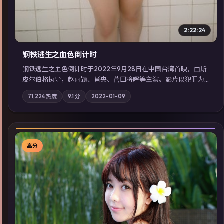
2:22:24
钢铁逃生之血色倒计时
钢铁逃生之血色倒计时于2022年9月28日在中国台湾首映，由斯
皮尔伯格执导，赵丽颖、肖央、菅田将晖等主演。影片以犯罪为
叙事主轴，失踪人口档案牵出跨国灰色产业链；摄影与配乐强化
71,224
热度
9.1
分
2022-01-09
地域气质；站内亦可通过「国产免费观看高清电视剧在线看」延
展检索同类型高分佳作，畅享高清在线追剧体验。
高分
▶