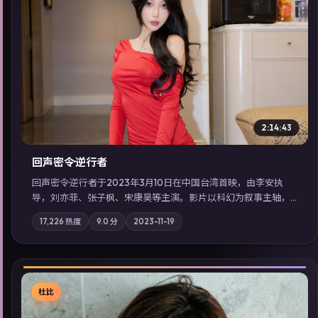
▶
2:14:43
回声密令·逆行者
回声密令·逆行者于2023年3月10日在中国台湾首映，由李安执
导，刘亦菲、张子枫、宋康昊等主演。影片以科幻为叙事主轴，
一场意外将众人卷入不可撤回的连锁反应；摄影与配乐强化地域
17,226
热度
9.0
分
2023-11-19
气质；站内亦可通过「国产免费观看高清电视剧在线看」延展检
索同类型高分佳作，畅享高清在线追剧体验。
杜比