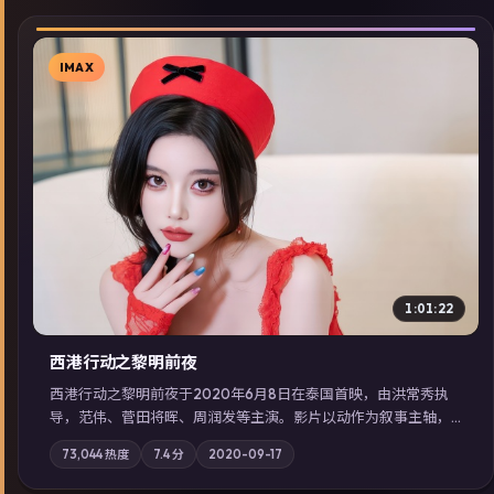
IMAX
▶
1:01:22
西港行动之黎明前夜
西港行动之黎明前夜于2020年6月8日在泰国首映，由洪常秀执
导，范伟、菅田将晖、周润发等主演。影片以动作为叙事主轴，
亲情与职责必须在倒计时结束前做出抉择；摄影与配乐强化地域
73,044
热度
7.4
分
2020-09-17
气质；站内亦可通过「国产免费观看高清电视剧在线看」延展检
索同类型高分佳作，畅享高清在线追剧体验。