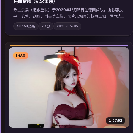
热血余震（纪念重映）
热血余震（纪念重映）于2020年12月15日在德国首映，由欧容执
导，巩俐、胡歌、肖央等主演。影片以动漫为叙事主轴，两代人
的执念在暴风雨夜正面相撞；摄影与配乐强化地域气质；站内亦
68,568
热度
9.3
分
2020-05-05
可通过「国产免费观看高清电视剧在线看」延展检索同类型高分
佳作，畅享高清在线追剧体验。
IMAX
▶
1:07:52