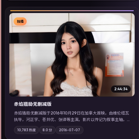
独播
▶
2:44:34
赤焰猎局·无删减版
赤焰猎局·无删减版于2016年10月29日在加拿大首映，由维伦纽瓦
执导，河正宇、苍井优、张译等主演。影片以传记为叙事主轴，
亲情与职责必须在倒计时结束前做出抉择；摄影与配乐强化地域
10,783
热度
8.0
分
2016-07-07
气质；站内亦可通过「国产免费观看高清电视剧在线看」延展检