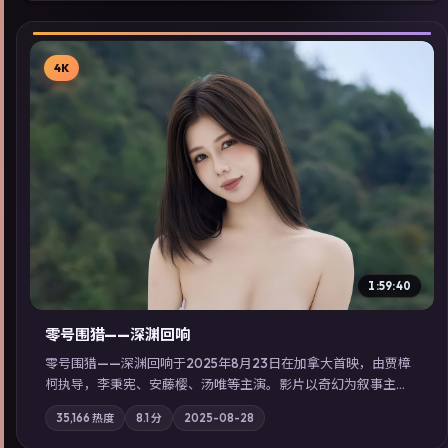
4K
▶
1:59:40
零号围猎——深渊回响
零号围猎——深渊回响于2025年8月23日在加拿大首映，由贾樟
柯执导，李秉宪、安藤樱、汤唯等主演。影片以奇幻为叙事主
轴，旧案重提，真相与谎言在同一条时间线上交锋；摄影与配乐
35,166
热度
8.1
分
2025-08-28
强化地域气质；站内亦可通过「国产免费观看高清电视剧在线
看」延展检索同类型高分佳作，畅享高清在线追剧体验。