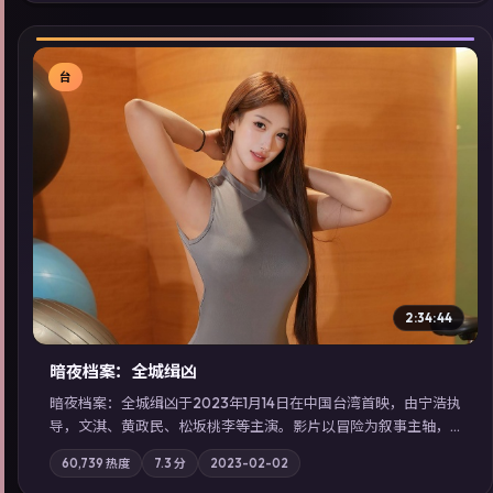
索同类型高分佳作，畅享高清在线追剧体验。
台
▶
2:34:44
暗夜档案：全城缉凶
暗夜档案：全城缉凶于2023年1月14日在中国台湾首映，由宁浩执
导，文淇、黄政民、松坂桃李等主演。影片以冒险为叙事主轴，
两代人的执念在暴风雨夜正面相撞；摄影与配乐强化地域气质；
60,739
热度
7.3
分
2023-02-02
站内亦可通过「国产免费观看高清电视剧在线看」延展检索同类