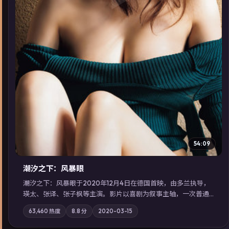
▶
54:09
潮汐之下：风暴眼
潮汐之下：风暴眼于2020年12月4日在德国首映，由多兰执导，
瑛太、张译、张子枫等主演。影片以喜剧为叙事主轴，一次普通
通勤演变成全城关注的生死营救；摄影与配乐强化地域气质；站
63,460
热度
8.8
分
2020-03-15
内亦可通过「国产免费观看高清电视剧在线看」延展检索同类型
高分佳作，畅享高清在线追剧体验。