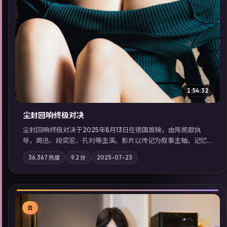
1:54:32
尘封回响·终极对决
尘封回响·终极对决于2025年8月13日在德国首映，由陈凯歌执
导，周迅、段奕宏、孔刘等主演。影片以传记为叙事主轴，记忆
碎片重组后，主角发现自己从未活过“真实”的一天；摄影与配乐
36,367
热度
9.2
分
2025-07-23
强化地域气质；站内亦可通过「国产免费观看高清电视剧在线
看」延展检索同类型高分佳作，畅享高清在线追剧体验。
台