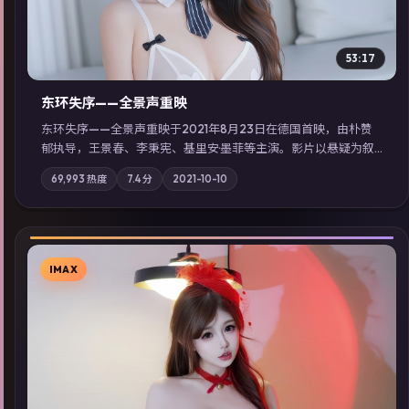
53:17
东环失序——全景声重映
东环失序——全景声重映于2021年8月23日在德国首映，由朴赞
郁执导，王景春、李秉宪、基里安·墨菲等主演。影片以悬疑为叙
事主轴，科技与人性的边界在实验事故后逐渐模糊；摄影与配乐
69,993
热度
7.4
分
2021-10-10
强化地域气质；站内亦可通过「国产免费观看高清电视剧在线
看」延展检索同类型高分佳作，畅享高清在线追剧体验。
IMAX
▶