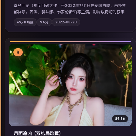
雾岛回廊（年度口碑之作）于2022年7月1日在泰国首映，由朴赞
郁执导，齐溪、裴斗娜、佛罗伦斯·珀等主演。影片以奇幻为叙事
主轴，边境小镇的平静被一封匿名信彻底打破；摄影与配乐强化
69,711
热度
9.4
分
2022-08-20
地域气质；站内亦可通过「国产免费观看高清电视剧在线看」延
展检索同类型高分佳作，畅享高清在线追剧体验。
台
▶
59:36
月面追凶（双结局珍藏）