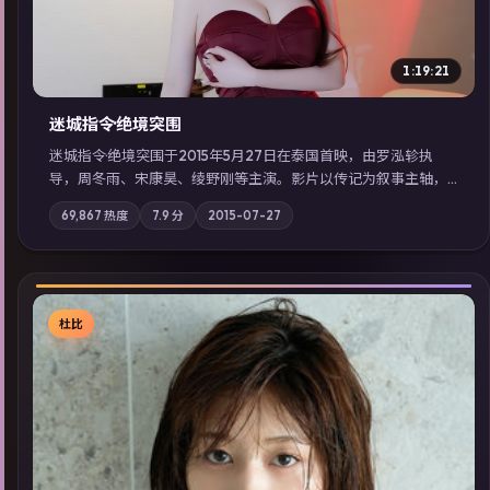
1:19:21
迷城指令·绝境突围
迷城指令·绝境突围于2015年5月27日在泰国首映，由罗泓轸执
导，周冬雨、宋康昊、绫野刚等主演。影片以传记为叙事主轴，
记忆碎片重组后，主角发现自己从未活过“真实”的一天；摄影与
69,867
热度
7.9
分
2015-07-27
配乐强化地域气质；站内亦可通过「国产免费观看高清电视剧在
线看」延展检索同类型高分佳作，畅享高清在线追剧体验。
杜比