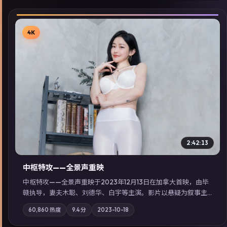
4K
▶
2:42:13
中枢特攻——全景声重映
中枢特攻——全景声重映于2023年12月13日在加拿大首映，由毕
赣执导，妻夫木聪、刘德华、白宇等主演。影片以悬疑为叙事主
轴，一次普通通勤演变成全城关注的生死营救；摄影与配乐强化
60,860
热度
9.4
分
2023-10-18
地域气质；站内亦可通过「国产免费观看高清电视剧在线看」延
展检索同类型高分佳作，畅享高清在线追剧体验。