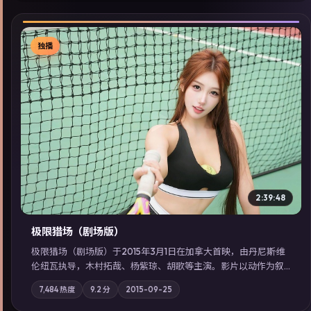
独播
▶
2:39:48
极限猎场（剧场版）
极限猎场（剧场版）于2015年3月1日在加拿大首映，由丹尼斯·维
伦纽瓦执导，木村拓哉、杨紫琼、胡歌等主演。影片以动作为叙
事主轴，城市霓虹背后，有人用规则改写命运；摄影与配乐强化
7,484
热度
9.2
分
2015-09-25
地域气质；站内亦可通过「国产免费观看高清电视剧在线看」延
展检索同类型高分佳作，畅享高清在线追剧体验。