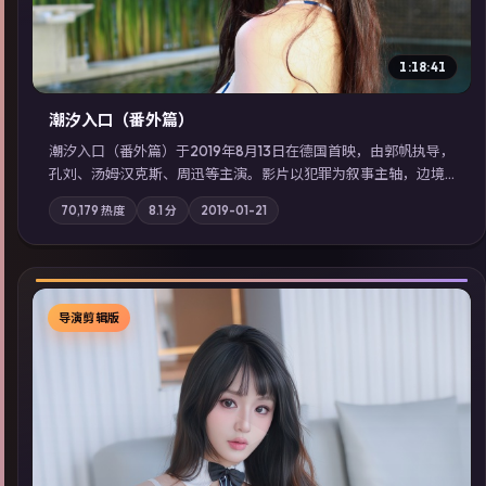
1:18:41
潮汐入口（番外篇）
潮汐入口（番外篇）于2019年8月13日在德国首映，由郭帆执导，
孔刘、汤姆·汉克斯、周迅等主演。影片以犯罪为叙事主轴，边境
小镇的平静被一封匿名信彻底打破；摄影与配乐强化地域气质；
70,179
热度
8.1
分
2019-01-21
站内亦可通过「国产免费观看高清电视剧在线看」延展检索同类
型高分佳作，畅享高清在线追剧体验。
导演剪辑版
▶