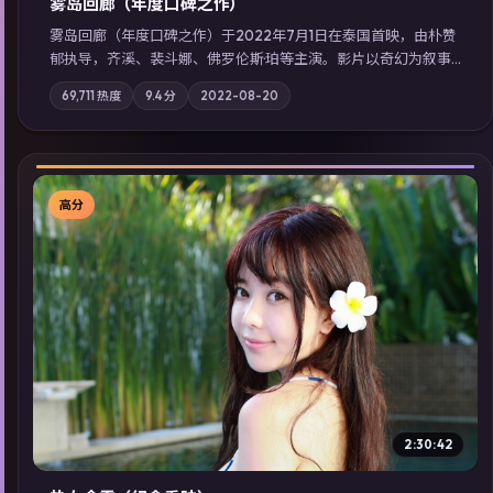
雾岛回廊（年度口碑之作）
雾岛回廊（年度口碑之作）于2022年7月1日在泰国首映，由朴赞
郁执导，齐溪、裴斗娜、佛罗伦斯·珀等主演。影片以奇幻为叙事
主轴，边境小镇的平静被一封匿名信彻底打破；摄影与配乐强化
69,711
热度
9.4
分
2022-08-20
地域气质；站内亦可通过「国产免费观看高清电视剧在线看」延
展检索同类型高分佳作，畅享高清在线追剧体验。
高分
▶
2:30:42