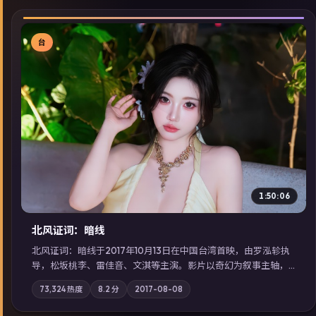
台
▶
1:50:06
北风证词：暗线
北风证词：暗线于2017年10月13日在中国台湾首映，由罗泓轸执
导，松坂桃李、雷佳音、文淇等主演。影片以奇幻为叙事主轴，
旧案重提，真相与谎言在同一条时间线上交锋；摄影与配乐强化
73,324
热度
8.2
分
2017-08-08
地域气质；站内亦可通过「国产免费观看高清电视剧在线看」延
展检索同类型高分佳作，畅享高清在线追剧体验。