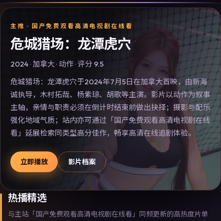
主推 ·
国产免费观看高清电视剧在线看
危城猎场：龙潭虎穴
2024
·
加拿大
·
动作
· 评分
9.5
危城猎场：龙潭虎穴于2024年7月5日在加拿大首映，由新海
诚执导，木村拓哉、杨紫琼、胡歌等主演。影片以动作为叙事
主轴，亲情与职责必须在倒计时结束前做出抉择；摄影与配乐
强化地域气质；站内亦可通过「国产免费观看高清电视剧在线
看」延展检索同类型高分佳作，畅享高清在线追剧体验。
立即播放
影片档案
热播精选
与主站「国产免费观看高清电视剧在线看」同频更新的高热度片单