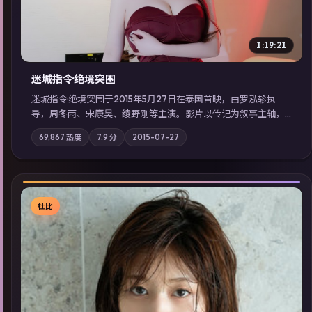
1:19:21
迷城指令·绝境突围
迷城指令·绝境突围于2015年5月27日在泰国首映，由罗泓轸执
导，周冬雨、宋康昊、绫野刚等主演。影片以传记为叙事主轴，
记忆碎片重组后，主角发现自己从未活过“真实”的一天；摄影与
69,867
热度
7.9
分
2015-07-27
配乐强化地域气质；站内亦可通过「国产免费观看高清电视剧在
线看」延展检索同类型高分佳作，畅享高清在线追剧体验。
杜比