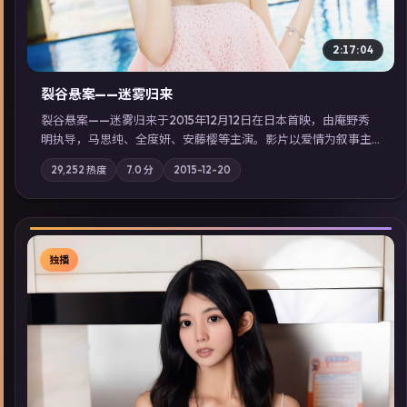
2:17:04
裂谷悬案——迷雾归来
裂谷悬案——迷雾归来于2015年12月12日在日本首映，由庵野秀
明执导，马思纯、全度妍、安藤樱等主演。影片以爱情为叙事主
轴，两代人的执念在暴风雨夜正面相撞；摄影与配乐强化地域气
29,252
热度
7.0
分
2015-12-20
质；站内亦可通过「国产免费观看高清电视剧在线看」延展检索
同类型高分佳作，畅享高清在线追剧体验。
独播
▶