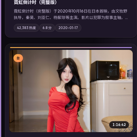
霓虹倒计时（完整版）
霓虹倒计时（完整版）于2020年10月16日在日本首映，由文牧野
执导，秦昊、刘亚仁、杨紫琼等主演。影片以犯罪为叙事主轴，
边境小镇的平静被一封匿名信彻底打破；摄影与配乐强化地域气
42,383
热度
6.8
分
2020-01-17
质；站内亦可通过「国产免费观看高清电视剧在线看」延展检索
同类型高分佳作，畅享高清在线追剧体验。
台
▶
1:16:42