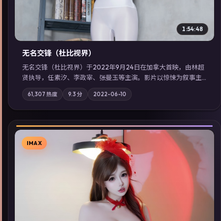
1:54:48
无名交锋（杜比视界）
无名交锋（杜比视界）于2022年9月24日在加拿大首映，由林超
贤执导，任素汐、李政宰、张曼玉等主演。影片以惊悚为叙事主
轴，失踪人口档案牵出跨国灰色产业链；摄影与配乐强化地域气
61,307
热度
9.3
分
2022-06-10
质；站内亦可通过「国产免费观看高清电视剧在线看」延展检索
同类型高分佳作，畅享高清在线追剧体验。
IMAX
▶