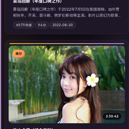
雾岛回廊（年度口碑之作）
雾岛回廊（年度口碑之作）于2022年7月1日在泰国首映，由朴赞
郁执导，齐溪、裴斗娜、佛罗伦斯·珀等主演。影片以奇幻为叙事
主轴，边境小镇的平静被一封匿名信彻底打破；摄影与配乐强化
69,711
热度
9.4
分
2022-08-20
地域气质；站内亦可通过「国产免费观看高清电视剧在线看」延
展检索同类型高分佳作，畅享高清在线追剧体验。
高分
▶
2:30:42