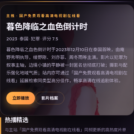
主推 ·
国产免费观看高清电视剧在线看
暮色降临之血色倒计时
2023
·
泰国
·
犯罪
· 评分
7.5
暮色降临之血色倒计时于2023年12月10日在泰国首映，由庵
野秀明执导，绫野刚、刘亦菲、周冬雨等主演。影片以犯罪为
叙事主轴，边境小镇的平静被一封匿名信彻底打破；摄影与配
乐强化地域气质；站内亦可通过「国产免费观看高清电视剧在
线看」延展检索同类型高分佳作，畅享高清在线追剧体验。
立即播放
影片档案
热播精选
与主站「国产免费观看高清电视剧在线看」同频更新的高热度片单