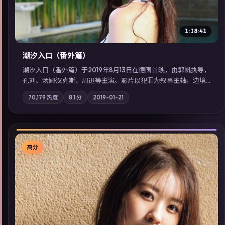
1:18:41
潮汐入口（番外篇）
潮汐入口（番外篇）于2019年8月13日在德国首映，由郭帆执导，
孔刘、汤姆·汉克斯、周迅等主演。影片以犯罪为叙事主轴，边境
小镇的平静被一封匿名信彻底打破；摄影与配乐强化地域气质；
70,179
热度
8.1
分
2019-01-21
站内亦可通过「国产免费观看高清电视剧在线看」延展检索同类
型高分佳作，畅享高清在线追剧体验。
高分