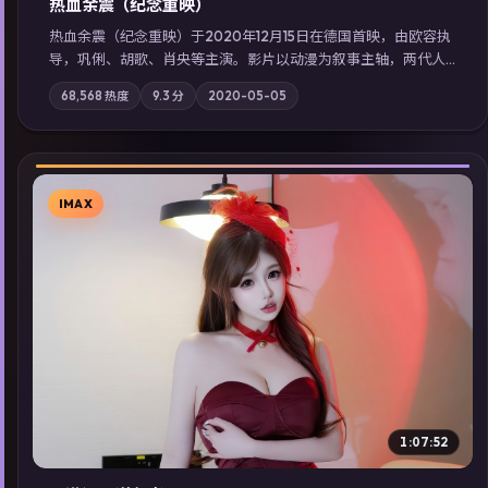
热血余震（纪念重映）
热血余震（纪念重映）于2020年12月15日在德国首映，由欧容执
导，巩俐、胡歌、肖央等主演。影片以动漫为叙事主轴，两代人
的执念在暴风雨夜正面相撞；摄影与配乐强化地域气质；站内亦
68,568
热度
9.3
分
2020-05-05
可通过「国产免费观看高清电视剧在线看」延展检索同类型高分
佳作，畅享高清在线追剧体验。
IMAX
▶
1:07:52