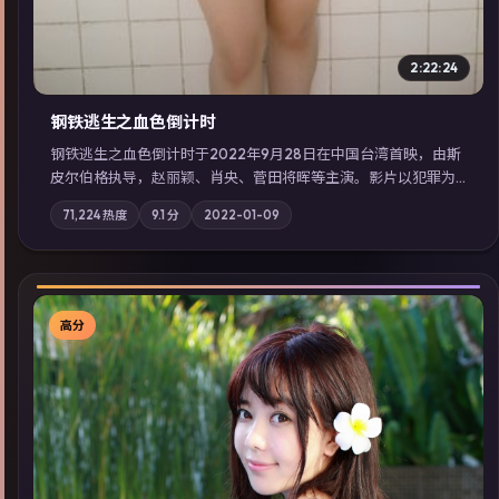
2:22:24
钢铁逃生之血色倒计时
钢铁逃生之血色倒计时于2022年9月28日在中国台湾首映，由斯
皮尔伯格执导，赵丽颖、肖央、菅田将晖等主演。影片以犯罪为
叙事主轴，失踪人口档案牵出跨国灰色产业链；摄影与配乐强化
71,224
热度
9.1
分
2022-01-09
地域气质；站内亦可通过「国产免费观看高清电视剧在线看」延
展检索同类型高分佳作，畅享高清在线追剧体验。
高分
▶