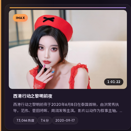
IMAX
▶
1:01:22
西港行动之黎明前夜
西港行动之黎明前夜于2020年6月8日在泰国首映，由洪常秀执
导，范伟、菅田将晖、周润发等主演。影片以动作为叙事主轴，
亲情与职责必须在倒计时结束前做出抉择；摄影与配乐强化地域
73,044
热度
7.4
分
2020-09-17
气质；站内亦可通过「国产免费观看高清电视剧在线看」延展检
索同类型高分佳作，畅享高清在线追剧体验。