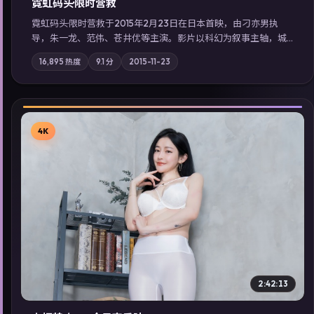
霓虹码头·限时营救
霓虹码头·限时营救于2015年2月23日在日本首映，由刁亦男执
导，朱一龙、范伟、苍井优等主演。影片以科幻为叙事主轴，城
市霓虹背后，有人用规则改写命运；摄影与配乐强化地域气质；
16,895
热度
9.1
分
2015-11-23
站内亦可通过「国产免费观看高清电视剧在线看」延展检索同类
型高分佳作，畅享高清在线追剧体验。
4K
▶
2:42:13