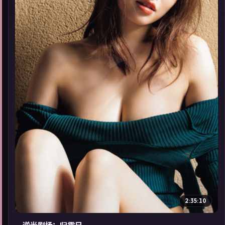
▶
2:35:10