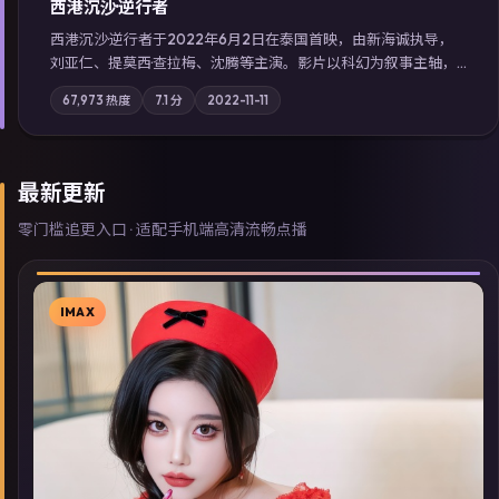
西港沉沙·逆行者
西港沉沙·逆行者于2022年6月2日在泰国首映，由新海诚执导，
刘亚仁、提莫西·查拉梅、沈腾等主演。影片以科幻为叙事主轴，
失踪人口档案牵出跨国灰色产业链；摄影与配乐强化地域气质；
67,973
热度
7.1
分
2022-11-11
站内亦可通过「国产免费观看高清电视剧在线看」延展检索同类
型高分佳作，畅享高清在线追剧体验。
最新更新
零门槛追更入口 · 适配手机端高清流畅点播
IMAX
▶