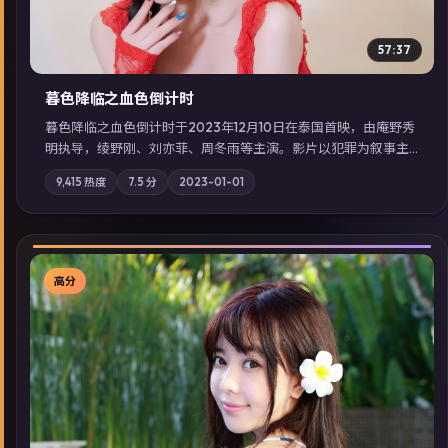
57:37
暮色降临之血色倒计时
暮色降临之血色倒计时于2023年12月10日在泰国首映，由庵野秀
明执导，绫野刚、刘亦菲、周冬雨等主演。影片以犯罪为叙事主
轴，边境小镇的平静被一封匿名信彻底打破；摄影与配乐强化地
9,415
热度
7.5
分
2023-01-01
域气质；站内亦可通过「国产免费观看高清电视剧在线看」延展
检索同类型高分佳作，畅享高清在线追剧体验。
高分
▶