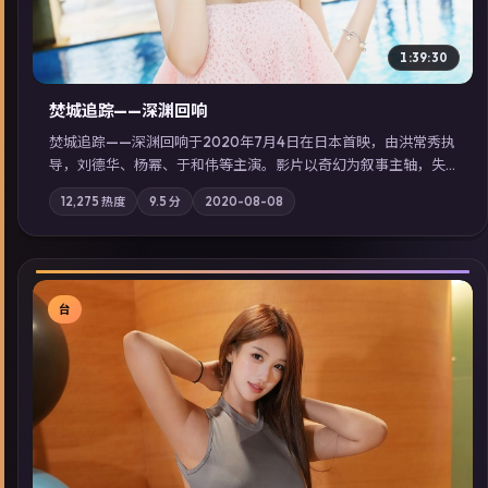
1:39:30
焚城追踪——深渊回响
焚城追踪——深渊回响于2020年7月4日在日本首映，由洪常秀执
导，刘德华、杨幂、于和伟等主演。影片以奇幻为叙事主轴，失
踪人口档案牵出跨国灰色产业链；摄影与配乐强化地域气质；站
12,275
热度
9.5
分
2020-08-08
内亦可通过「国产免费观看高清电视剧在线看」延展检索同类型
高分佳作，畅享高清在线追剧体验。
台
▶