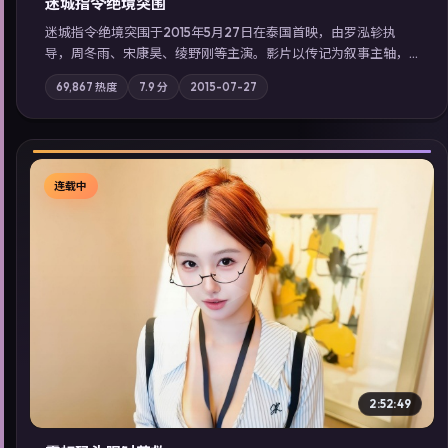
迷城指令·绝境突围
迷城指令·绝境突围于2015年5月27日在泰国首映，由罗泓轸执
导，周冬雨、宋康昊、绫野刚等主演。影片以传记为叙事主轴，
记忆碎片重组后，主角发现自己从未活过“真实”的一天；摄影与
69,867
热度
7.9
分
2015-07-27
配乐强化地域气质；站内亦可通过「国产免费观看高清电视剧在
线看」延展检索同类型高分佳作，畅享高清在线追剧体验。
连载中
▶
2:52:49