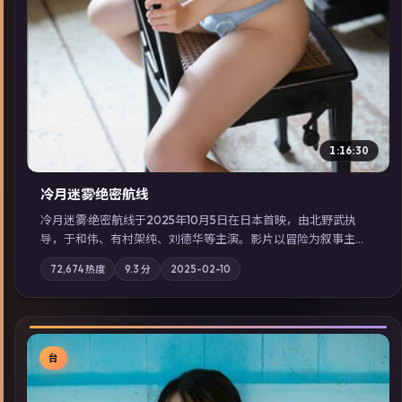
1:16:30
冷月迷雾·绝密航线
冷月迷雾·绝密航线于2025年10月5日在日本首映，由北野武执
导，于和伟、有村架纯、刘德华等主演。影片以冒险为叙事主
轴，记忆碎片重组后，主角发现自己从未活过“真实”的一天；摄
72,674
热度
9.3
分
2025-02-10
影与配乐强化地域气质；站内亦可通过「国产免费观看高清电视
剧在线看」延展检索同类型高分佳作，畅享高清在线追剧体验。
台