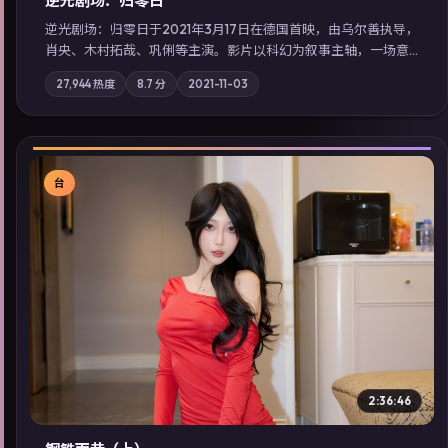
逆光剧场：归零日
逆光剧场：归零日于2021年3月17日在德国首映，由乌尔善执导，
肖央、木村拓哉、巩俐等主演。影片以科幻为叙事主轴，一场意
外将众人卷入不可撤回的连锁反应；摄影与配乐强化地域气质；
27,944
热度
8.7
分
2021-11-03
站内亦可通过「国产免费观看高清电视剧在线看」延展检索同类
型高分佳作，畅享高清在线追剧体验。
台
▶
2:36:46