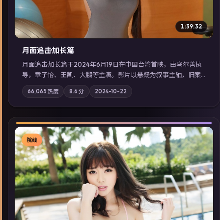
1:39:32
月面追击·加长篇
月面追击·加长篇于2024年6月19日在中国台湾首映，由乌尔善执
导，章子怡、王凯、大鹏等主演。影片以悬疑为叙事主轴，旧案
重提，真相与谎言在同一条时间线上交锋；摄影与配乐强化地域
66,065
热度
8.6
分
2024-10-22
气质；站内亦可通过「国产免费观看高清电视剧在线看」延展检
索同类型高分佳作，畅享高清在线追剧体验。
院线
▶