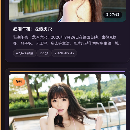
1:07:41
狂潮午夜：龙潭虎穴
狂潮午夜：龙潭虎穴于2020年9月24日在德国首映，由徐克执
导，张子枫、河正宇、瑛太等主演。影片以动作为叙事主轴，城
市霓虹背后，有人用规则改写命运；摄影与配乐强化地域气质；
42,424
热度
9.6
分
2020-09-13
站内亦可通过「国产免费观看高清电视剧在线看」延展检索同类
型高分佳作，畅享高清在线追剧体验。
院线
▶