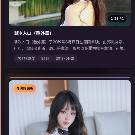
1:18:41
潮汐入口（番外篇）
潮汐入口（番外篇）于2019年8月13日在德国首映，由郭帆执导，
孔刘、汤姆·汉克斯、周迅等主演。影片以犯罪为叙事主轴，边境
小镇的平静被一封匿名信彻底打破；摄影与配乐强化地域气质；
70,179
热度
8.1
分
2019-01-21
站内亦可通过「国产免费观看高清电视剧在线看」延展检索同类
型高分佳作，畅享高清在线追剧体验。
导演剪辑版
▶