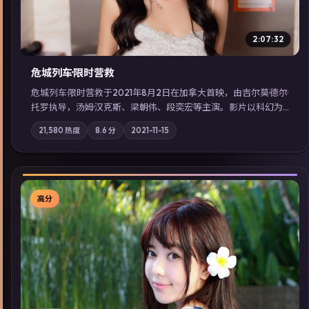
2:07:32
危城列车·限时营救
危城列车·限时营救于2021年8月2日在加拿大首映，由吉尔莫·德尔·
托罗执导，汤姆·汉克斯、梁朝伟、段奕宏等主演。影片以科幻为
叙事主轴，一场意外将众人卷入不可撤回的连锁反应；摄影与配
21,580
热度
8.6
分
2021-11-15
乐强化地域气质；站内亦可通过「国产免费观看高清电视剧在线
看」延展检索同类型高分佳作，畅享高清在线追剧体验。
高分
▶