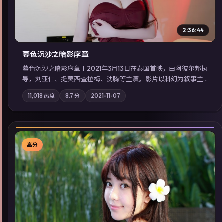
2:36:44
暮色沉沙之暗影序章
暮色沉沙之暗影序章于2021年3月13日在泰国首映，由阿彼尔邦执
导，刘亚仁、提莫西·查拉梅、沈腾等主演。影片以科幻为叙事主
轴，一场意外将众人卷入不可撤回的连锁反应；摄影与配乐强化
11,018
热度
8.7
分
2021-11-07
地域气质；站内亦可通过「国产免费观看高清电视剧在线看」延
展检索同类型高分佳作，畅享高清在线追剧体验。
高分
▶