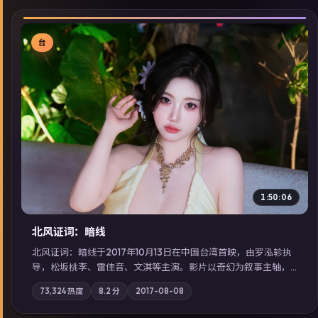
台
▶
1:50:06
北风证词：暗线
北风证词：暗线于2017年10月13日在中国台湾首映，由罗泓轸执
导，松坂桃李、雷佳音、文淇等主演。影片以奇幻为叙事主轴，
旧案重提，真相与谎言在同一条时间线上交锋；摄影与配乐强化
73,324
热度
8.2
分
2017-08-08
地域气质；站内亦可通过「国产免费观看高清电视剧在线看」延
展检索同类型高分佳作，畅享高清在线追剧体验。