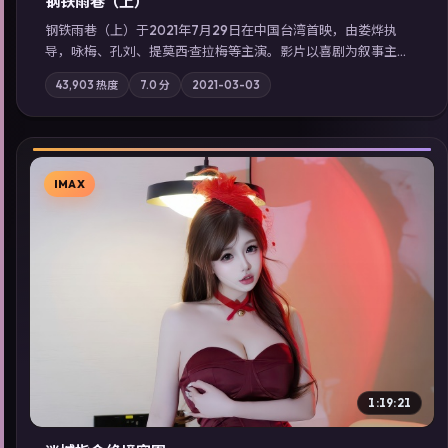
钢铁雨巷（上）
钢铁雨巷（上）于2021年7月29日在中国台湾首映，由娄烨执
导，咏梅、孔刘、提莫西·查拉梅等主演。影片以喜剧为叙事主
轴，一次普通通勤演变成全城关注的生死营救；摄影与配乐强化
43,903
热度
7.0
分
2021-03-03
地域气质；站内亦可通过「国产免费观看高清电视剧在线看」延
展检索同类型高分佳作，畅享高清在线追剧体验。
IMAX
▶
1:19:21