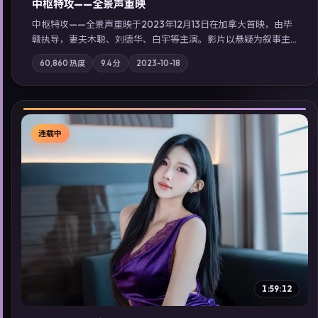
中枢特攻——全景声重映
中枢特攻——全景声重映于2023年12月13日在加拿大首映，由毕
赣执导，妻夫木聪、刘德华、白宇等主演。影片以悬疑为叙事主
轴，一次普通通勤演变成全城关注的生死营救；摄影与配乐强化
60,860
热度
9.4
分
2023-10-18
地域气质；站内亦可通过「国产免费观看高清电视剧在线看」延
展检索同类型高分佳作，畅享高清在线追剧体验。
连载中
▶
1:59:12