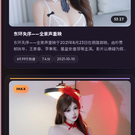
53:17
东环失序——全景声重映
东环失序——全景声重映于2021年8月23日在德国首映，由朴赞
郁执导，王景春、李秉宪、基里安·墨菲等主演。影片以悬疑为叙
事主轴，科技与人性的边界在实验事故后逐渐模糊；摄影与配乐
69,993
热度
7.4
分
2021-10-10
强化地域气质；站内亦可通过「国产免费观看高清电视剧在线
看」延展检索同类型高分佳作，畅享高清在线追剧体验。
IMAX
▶