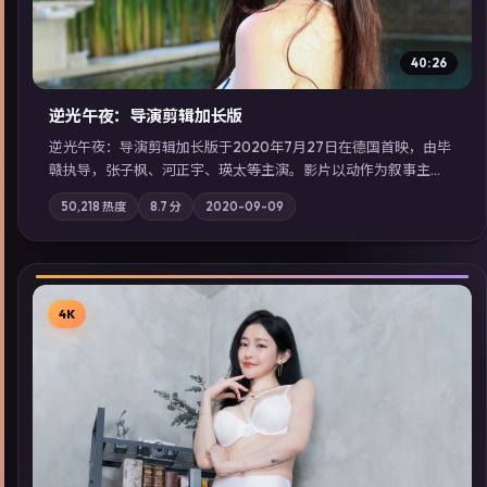
40:26
逆光午夜：导演剪辑加长版
逆光午夜：导演剪辑加长版于2020年7月27日在德国首映，由毕
赣执导，张子枫、河正宇、瑛太等主演。影片以动作为叙事主
轴，记忆碎片重组后，主角发现自己从未活过“真实”的一天；摄
50,218
热度
8.7
分
2020-09-09
影与配乐强化地域气质；站内亦可通过「国产免费观看高清电视
剧在线看」延展检索同类型高分佳作，畅享高清在线追剧体验。
4K
▶